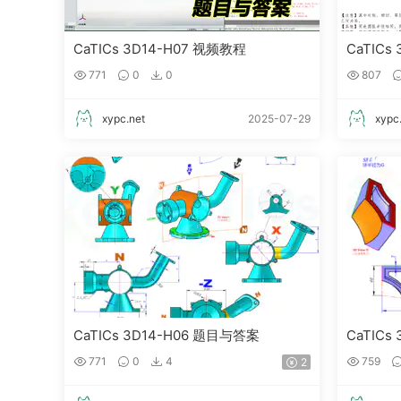
CaTICs 3D14-H07 视频教程
CaTICs
771
0
0
807
xypc.net
2025-07-29
xypc
CaTICs 3D14-H06 题目与答案
CaTICs
771
0
4
759
2