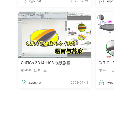
xypc.net
2025-07-21
xypc
CaTICs 3D14-H03 视频教程
CaTICs
456
0
0
478
xypc.net
2025-07-15
xypc