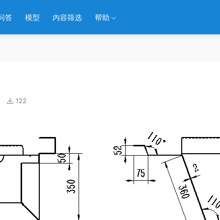
问答
模型
内容筛选
帮助
122