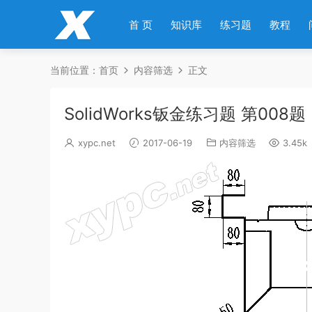
首 页
知识库
练习题
教程
当前位置：
首页
内容筛选
正文
SolidWorks钣金练习题 第008题
xypc.net
2017-06-19
内容筛选
3.45k