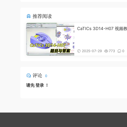
推荐阅读
CaTICs 3D14-H07 视频
2025-07-29
773
0
评论
0
请先
登录
！