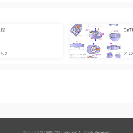
教程
CaT
0
20
Copyright © 1999-2025 xypc.net All Rights Reserved