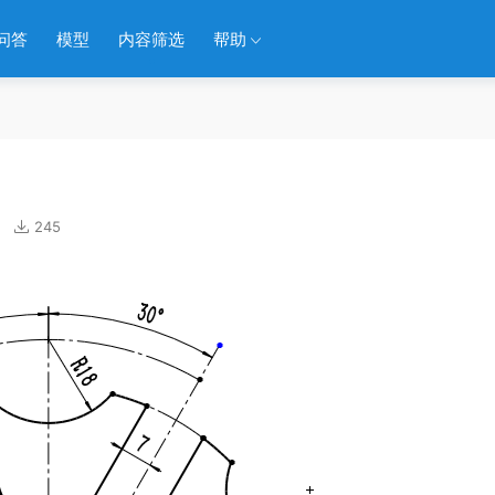
问答
模型
内容筛选
帮助
245