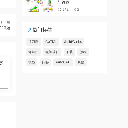
与答案
842
2
下一篇
013题
热门标签
练习题
CaTICs
SolidWorks
知识库
电脑软件
下载
教程
模型
问答
AutoCAD
其他
答案
1
3