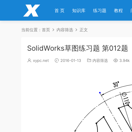
首 页
知识库
练习题
教程
当前位置：
首页
内容筛选
正文
SolidWorks草图练习题 第012题
xypc.net
2016-01-13
内容筛选
3.94k