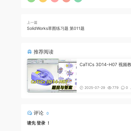
上一篇
SolidWorks草图练习题 第011题
推荐阅读
CaTICs 3D14-H07 视频
2025-07-29
779
0
评论
0
请先
登录
！